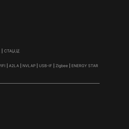
证
|
CTA认证
IFI
|
A2LA
|
NVLAP
|
USB-IF
|
Zigbee
|
ENERGY STAR