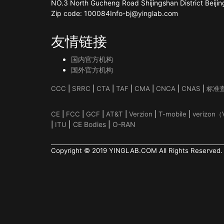
NO.3 North Gucheng Road Shijingshan District Beiji
Zip code: 100084Info-bj@yinglab.com
友情链接
国内官方机构
国外官方机构
CCC
|
SRRC
|
CTA
|
TAF
|
CMA
|
CNCA
|
CNAS
|
标准
CE
|
FCC
|
GCF
|
AT&T
|
Verzion
|
T-mobile
|
verizon
|
CE Bodies
|
O-RAN
|
ITU
Copyright © 2019 YINGLAB.COM All Rights Reserv