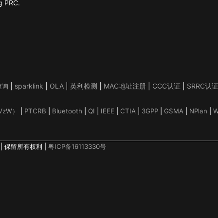
ng PRC.
|
sparklink
|
OLA
|
英利检测
|
MAC地址注册
|
CCC认证
|
SRRC认
查询
（VzW）
|
PTCRB
|
Bluetooth
|
QI
|
IEEE
|
CTIA
|
3GPP
|
GSMA
|
NPlan
|
W
ed. | 保留所有权利 |
粤ICP备16113330号