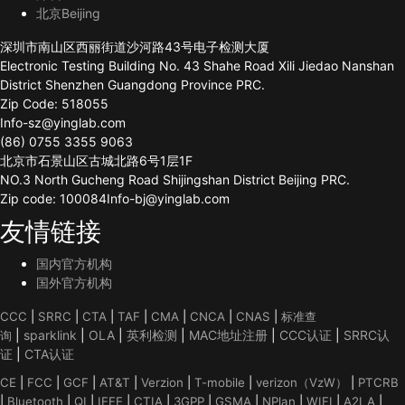
北京Beijing
深圳市南山区西丽街道沙河路43号电子检测大厦
Electronic Testing Building No. 43 Shahe Road Xili Jiedao Nanshan
District Shenzhen Guangdong Province PRC.
Zip Code: 518055
Info-sz@yinglab.com
(86) 0755 3355 9063
北京市石景山区古城北路6号1层1F
NO.3 North Gucheng Road Shijingshan District Beijing PRC.
Zip code: 100084Info-bj@yinglab.com
友情链接
国内官方机构
国外官方机构
CCC
|
SRRC
|
CTA
|
TAF
|
CMA
|
CNCA
|
CNAS
|
标准查
|
sparklink
|
OLA
|
英利检测
|
MAC地址注册
|
CCC认证
|
SRRC认
询
证
|
CTA认证
CE
|
FCC
|
GCF
|
AT&T
|
Verzion
|
T-mobile
|
verizon（VzW）
|
PTCRB
|
Bluetooth
|
QI
|
IEEE
|
CTIA
|
3GPP
|
GSMA
|
NPlan
|
WIFI
|
A2LA
|