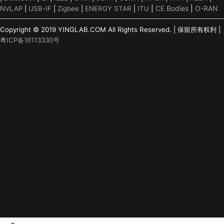
|
CE Bodies
|
O-RAN
NVLAP
|
USB-IF
|
Zigbee
|
ENERGY STAR
|
ITU
Copyright © 2019 YINGLAB.COM All Rights Reserved. | 保留所有权利 |
粤ICP备16113330号