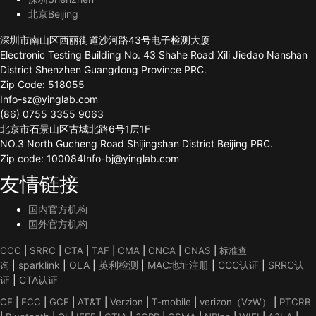
北京Beijing
深圳市南山区西丽街道沙河路43号电子检测大厦
Electronic Testing Building No. 43 Shahe Road Xili Jiedao Nanshan
District Shenzhen Guangdong Province PRC.
Zip Code: 518055
Info-sz@yinglab.com
(86) 0755 3355 9063
北京市石景山区古城北路6号1层1F
NO.3 North Gucheng Road Shijingshan District Beijing PRC.
Zip code: 100084Info-bj@yinglab.com
友情链接
国内官方机构
国外官方机构
CCC
|
SRRC
|
CTA
|
TAF
|
CMA
|
CNCA
|
CNAS
|
标准查
|
sparklink
|
OLA
|
英利检测
|
MAC地址注册
|
CCC认证
|
SRRC认
询
证
|
CTA认证
CE
|
FCC
|
GCF
|
AT&T
|
Verzion
|
T-mobile
|
verizon（VzW）
|
PTCRB