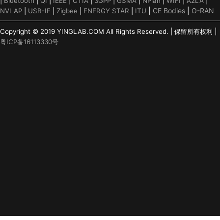
|
Bluetooth
|
QI
|
IEEE
|
CTIA
|
3GPP
|
GSMA
|
NPlan
|
WIFI
|
A2LA
|
|
CE Bodies
|
O-RAN
NVLAP
|
USB-IF
|
Zigbee
|
ENERGY STAR
|
ITU
Copyright © 2019 YINGLAB.COM All Rights Reserved. | 保留所有权利 |
粤ICP备16113330号