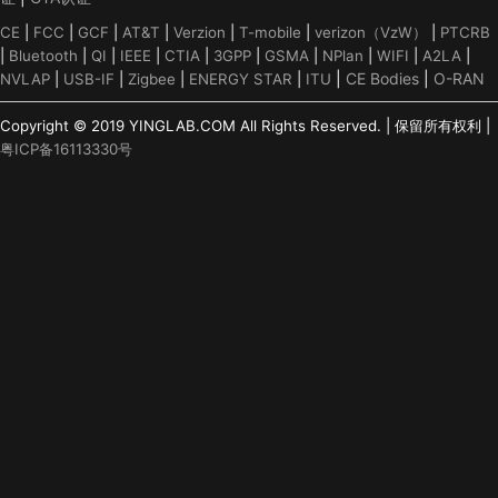
CE
|
FCC
|
GCF
|
AT&T
|
Verzion
|
T-mobile
|
verizon（VzW）
|
PTCRB
|
Bluetooth
|
QI
|
IEEE
|
CTIA
|
3GPP
|
GSMA
|
NPlan
|
WIFI
|
A2LA
|
|
CE Bodies
|
O-RAN
NVLAP
|
USB-IF
|
Zigbee
|
ENERGY STAR
|
ITU
Copyright © 2019 YINGLAB.COM All Rights Reserved. | 保留所有权利 |
粤ICP备16113330号