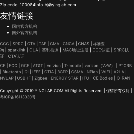
Zip code: 100084Info-bj@yinglab.com
友情链接
国内官方机构
国外官方机构
CCC
|
SRRC
|
CTA
|
TAF
|
CMA
|
CNCA
|
CNAS
|
标准查
|
sparklink
|
OLA
|
英利检测
|
MAC地址注册
|
CCC认证
|
SRRC认
询
证
|
CTA认证
CE
|
FCC
|
GCF
|
AT&T
|
Verzion
|
T-mobile
|
verizon（VzW）
|
PTCRB
|
Bluetooth
|
QI
|
IEEE
|
CTIA
|
3GPP
|
GSMA
|
NPlan
|
WIFI
|
A2LA
|
|
CE Bodies
|
O-RAN
NVLAP
|
USB-IF
|
Zigbee
|
ENERGY STAR
|
ITU
Copyright © 2019 YINGLAB.COM All Rights Reserved. | 保留所有权利 |
粤ICP备16113330号